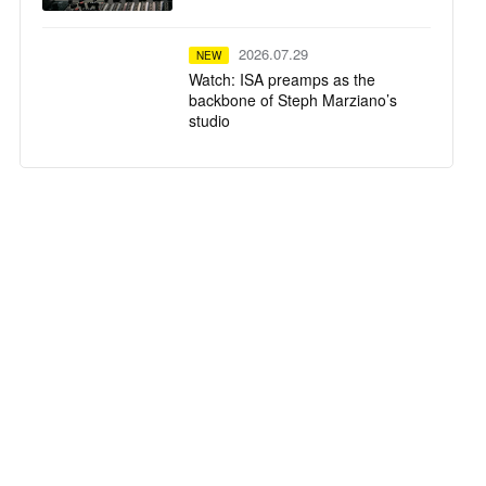
2026.07.29
NEW
Watch: ISA preamps as the
backbone of Steph Marziano’s
studio
2026.07.28
NEW
SSL System T TCA Flypack
delivers high-fidelity mixing in a
compact flypack format for
Calvin Harris' Ushuaïa Ibiza
residency
2026.07.23
NEW
Tequila Town Miami
2026.07.22
NEW
The University of Oxford Installs
a Harrison 32Classic Mixing
Console within its New Multi-