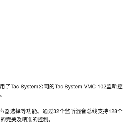
c System公司的Tac System VMC-102监听控
制。
讲、扬声器选择等功能。通过32个监听混音总线支持128个
听系统的完美及精准的控制。