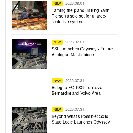
2026.08.04
NEW
Taming the piano: miking Yann
Tiersen's solo set for a large-
scale live system
2026.07.31
NEW
SSL Launches Odyssey - Future
Analogue Masterpiece
2026.07.31
NEW
Bologna FC 1909 Terrazza
Bernardini and Volvo Area
2026.07.31
NEW
Beyond What's Possible: Solid
State Logic Launches Odyssey