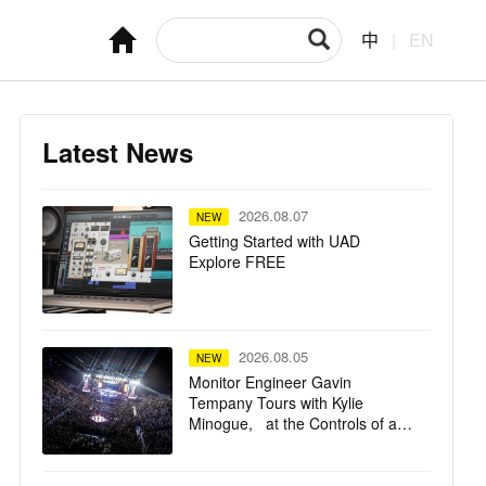
中
|
EN
Latest News
2026.08.07
NEW
Getting Started with UAD
Explore FREE
2026.08.05
NEW
Monitor Engineer Gavin
Tempany Tours with Kylie
Minogue, at the Controls of a
Solid State Logic Live L550 Plus